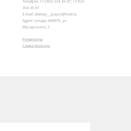
Телефон: +7 (391) 214-35-07; +7 923-
354-35-07
E-mail: aleksey__popov@mail.ru
Адрес склада: 660079, ул.
Мусоргского, 5
Реквизиты
Схема проезда