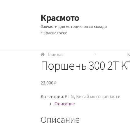
Красмото
Перейти к навигации
Перейти к содержимому
Запчасти для мотоциклов со склада
в Красноярске
Главная
Главная
Доставка и оплата
Доставка и оплата
Схема проезда
Схема проезда
Главная
Поршень 300 2Т KT
22,000
₽
Категории:
KTM
,
Китай мото запчасти
Описание
Описание