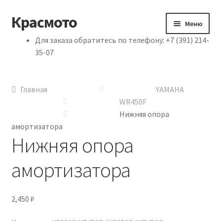
Красмото
Перейти к навигации
Перейти к содержимому
Меню
Для заказа обратитесь по телефону: +7 (391) 214-
Главная
35-07
Доставка и оплата
Главная
YAMAHA
Схема проезда
WR450F
Нижняя опора
амортизатора
Нижняя опора
амортизатора
2,450
₽