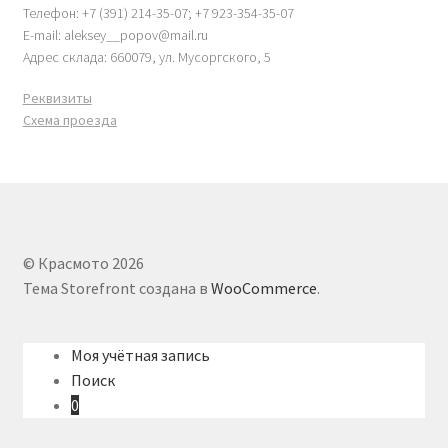
Телефон: +7 (391) 214-35-07; +7 923-354-35-07
E-mail: aleksey__popov@mail.ru
Адрес склада: 660079, ул. Мусоргского, 5
Реквизиты
Схема проезда
© Красмото 2026
Тема Storefront создана в
WooCommerce
.
Моя учётная запись
Поиск
0