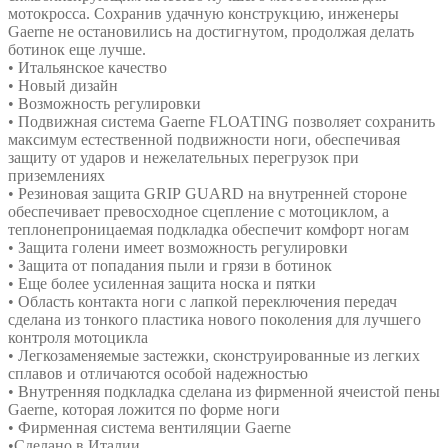
мотокросса. Сохранив удачную конструкцию, инженеры
Gаеrnе не остановились на достигнутом, продолжая делать
ботинок еще лучше.
• Итальянское качество
• Новый дизайн
• Возможность регулировки
• Подвижная система Gаеrnе FLОАТING позволяет сохранить
максимум естественной подвижности ноги, обеспечивая
защиту от ударов и нежелательных перегрузок при
приземлениях
• Резиновая защита GRIР GUАRD на внутренней стороне
обеспечивает превосходное сцепление с мотоциклом, а
теплонепроницаемая подкладка обеспечит комфорт ногам
• Защита голени имеет возможность регулировки
• Защита от попадания пыли и грязи в ботинок
• Еще более усиленная защита носка и пятки
• Область контакта ноги с лапкой переключения передач
сделана из тонкого пластика нового поколения для лучшего
контроля мотоцикла
• Легкозаменяемые застежки, сконструированные из легких
сплавов и отличаются особой надежностью
• Внутренняя подкладка сделана из фирменной ячеистой пены
Gаеrnе, которая ложится по форме ноги
• Фирменная система вентиляции Gаеrnе
•Сделано в Италии