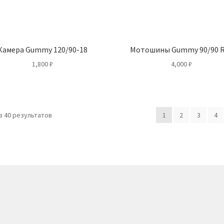
Камера Gummy 120/90-18
Мотошины Gummy 90/90 
1,800
₽
4,000
₽
 40 результатов
1
2
3
4