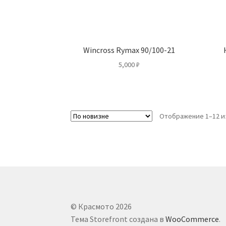
Wincross Rymax 90/100-21
5,000
₽
Отображение 1–12 из
© Красмото 2026
Тема Storefront создана в
WooCommerce
.