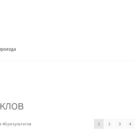
проезда
клов
 40 результатов
1
2
3
4