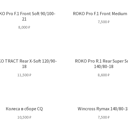
O Pro F.1 Front Soft 90/100-
ROKO Pro F.1 Front Medium
21
7,500
₽
8,000
₽
O TRACT Rear X-Soft 120/90-
ROKO Pro R.1 Rear Super S
18
140/80-18
11,500
₽
8,600
₽
Колеса в сборе CQ
Wincross Rymax 140/80-1
10,500
₽
7,500
₽