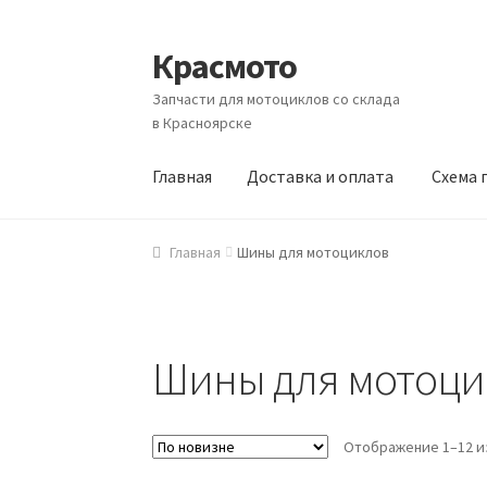
Красмото
Перейти к навигации
Перейти к содержимому
Запчасти для мотоциклов со склада
в Красноярске
Главная
Доставка и оплата
Схема 
Главная
Доставка и оплата
Схема проезда
Главная
Шины для мотоциклов
Шины для мотоци
Отображение 1–12 из