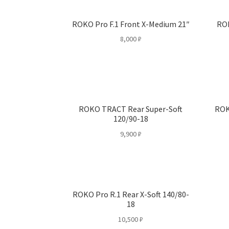
ROKO Pro F.1 Front X-Medium 21″
ROK
8,000
₽
ROKO TRACT Rear Super-Soft
ROK
120/90-18
9,900
₽
ROKO Pro R.1 Rear X-Soft 140/80-
18
10,500
₽