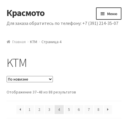
Красмото
Перейти к навигации
Перейти к содержимому
Меню
Для заказа обратитесь по телефону: +7 (391) 214-35-07
Главная
Главная
KTM
Страница 4
Доставка и оплата
Схема проезда
KTM
Отображение 37–48 из 88 результатов
1
2
3
4
5
6
7
8