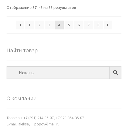
Отображение 37–48 из 88 результатов
1
2
3
4
5
6
7
8
Найти товар
О компании
Телефон: +7 (391) 214-35-07; +7 923-354-35-07
E-mail: aleksey__popov@mail.ru